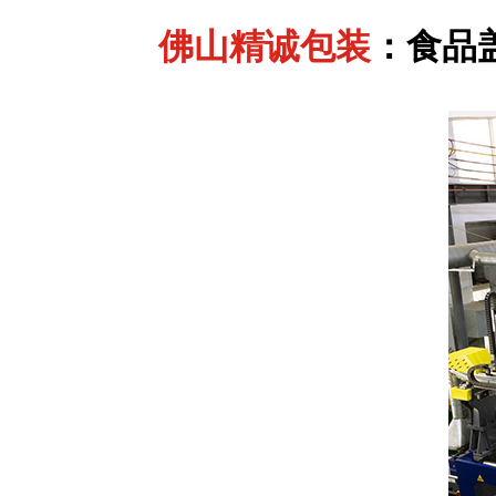
佛山
精诚包装
：食品