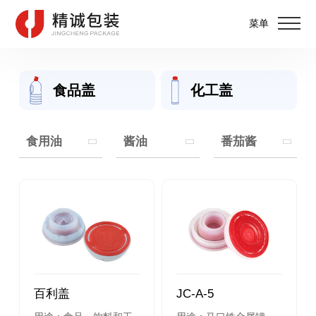
菜单
食品盖
化工盖
食用油
酱油
番茄酱
百利盖
JC-A-5